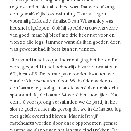
tegenstander niet al te best was. Dat werd alsnog
een gemakkelijke overwinning. Daarna tegen
voormalig Lakeside-finalist Dean Winstanley was
het snel afgelopen. Ook hij speelde trouwens verre
van goed, maar hij bleef me drie keer net voor en
won zo alle legs. Jammer, want als ik in goeden doen
was geweest had ik best kunnen winnen.
Die avond in het koppeltoernooi ging het beter. Er
werd gespeeld in het behoorlijk bizarre format van
601, best of 3. De eerste paar ronden kwamen we
zonder kleerscheuren door. We hadden weleens
een laatste leg nodig, maar die werd dan nooit echt
spannend. Bij de laatste 64 werd het moeilijker. Na
een 1-0 voorsprong verzuimden we de partij in het
slot te gooien, met als gevolg dat we in de laatste leg
met geluk overeind bleven. Maarliefst vijf
matchdarts werden door onze opponenten gemist,
waarna we alsnog aan het langste eind trokken. De