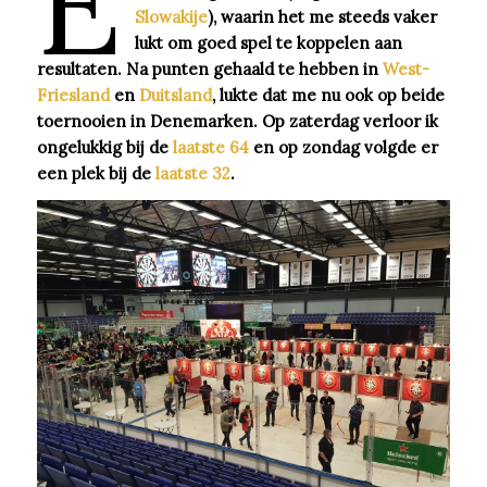
E
Slowakije
), waarin het me steeds vaker
lukt om goed spel te koppelen aan
resultaten. Na punten gehaald te hebben in
West-
Friesland
en
Duitsland
, lukte dat me nu ook op beide
toernooien in Denemarken. Op zaterdag verloor ik
ongelukkig bij de
laatste 64
en op zondag volgde er
een plek bij de
laatste 32
.