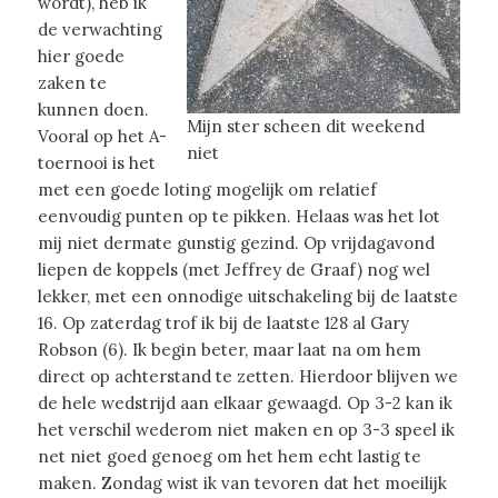
wordt), heb ik
de verwachting
hier goede
zaken te
kunnen doen.
Mijn ster scheen dit weekend
Vooral op het A-
niet
toernooi is het
met een goede loting mogelijk om relatief
eenvoudig punten op te pikken. Helaas was het lot
mij niet dermate gunstig gezind. Op vrijdagavond
liepen de koppels (met Jeffrey de Graaf) nog wel
lekker, met een onnodige uitschakeling bij de laatste
16. Op zaterdag trof ik bij de laatste 128 al Gary
Robson (6). Ik begin beter, maar laat na om hem
direct op achterstand te zetten. Hierdoor blijven we
de hele wedstrijd aan elkaar gewaagd. Op 3-2 kan ik
het verschil wederom niet maken en op 3-3 speel ik
net niet goed genoeg om het hem echt lastig te
maken. Zondag wist ik van tevoren dat het moeilijk