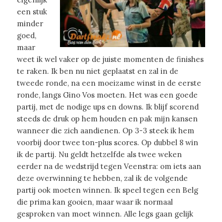
een stuk
minder
goed,
maar
weet ik wel vaker op de juiste momenten de finishes
te raken. Ik ben nu niet geplaatst en zal in de
tweede ronde, na een moeizame winst in de eerste
ronde, langs Gino Vos moeten. Het was een goede
partij, met de nodige ups en downs. Ik blijf scorend
steeds de druk op hem houden en pak mijn kansen
wanneer die zich aandienen. Op 3-3 steek ik hem
voorbij door twee ton-plus scores. Op dubbel 8 win
ik de partij. Nu geldt hetzelfde als twee weken
eerder na de wedstrijd tegen Veenstra: om iets aan
deze overwinning te hebben, zal ik de volgende
partij ook moeten winnen. Ik speel tegen een Belg
die prima kan gooien, maar waar ik normaal
gesproken van moet winnen. Alle legs gaan gelijk