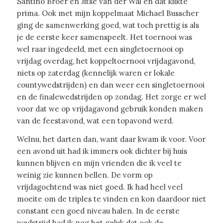
Santino Broer en Jitse van der Wal en dat klikte
prima. Ook met mijn koppelmaat Michael Busscher
ging de samenwerking goed, wat toch prettig is als
je de eerste keer samenspeelt. Het toernooi was
wel raar ingedeeld, met een singletoernooi op
vrijdag overdag, het koppeltoernooi vrijdagavond,
niets op zaterdag (kennelijk waren er lokale
countywedstrijden) en dan weer een singletoernooi
en de finalewedstrijden op zondag. Het zorge er wel
voor dat we op vrijdagavond gebruik konden maken
van de feestavond, wat een topavond werd.
Welnu, het darten dan, want daar kwam ik voor. Voor
een avond uit had ik immers ook dichter bij huis
kunnen blijven en mijn vrienden die ik veel te
weinig zie kunnen bellen. De vorm op
vrijdagochtend was niet goed. Ik had heel veel
moeite om de triples te vinden en kon daardoor niet
constant een goed niveau halen. In de eerste
wedstrijd had ik nog het geluk dat ook de