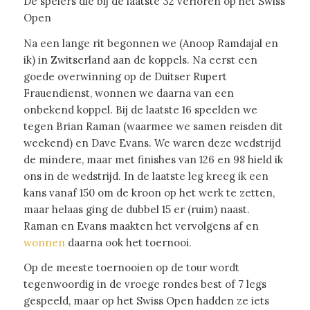
De spelers die bij de laatste 32 verloren op het Swiss
Open
Na een lange rit begonnen we (Anoop Ramdajal en
ik) in Zwitserland aan de koppels. Na eerst een
goede overwinning op de Duitser Rupert
Frauendienst, wonnen we daarna van een
onbekend koppel. Bij de laatste 16 speelden we
tegen Brian Raman (waarmee we samen reisden dit
weekend) en Dave Evans. We waren deze wedstrijd
de mindere, maar met finishes van 126 en 98 hield ik
ons in de wedstrijd. In de laatste leg kreeg ik een
kans vanaf 150 om de kroon op het werk te zetten,
maar helaas ging de dubbel 15 er (ruim) naast.
Raman en Evans maakten het vervolgens af en
wonnen
daarna ook het toernooi.
Op de meeste toernooien op de tour wordt
tegenwoordig in de vroege rondes best of 7 legs
gespeeld, maar op het Swiss Open hadden ze iets