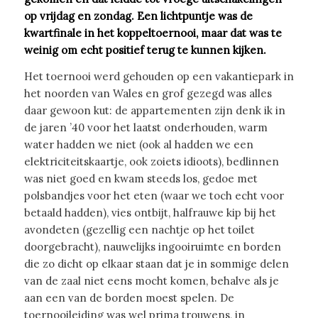
op vrijdag en zondag. Een lichtpuntje was de
kwartfinale in het koppeltoernooi, maar dat was te
weinig om echt positief terug te kunnen kijken.
Het toernooi werd gehouden op een vakantiepark in
het noorden van Wales en grof gezegd was alles
daar gewoon kut: de appartementen zijn denk ik in
de jaren ’40 voor het laatst onderhouden, warm
water hadden we niet (ook al hadden we een
elektriciteitskaartje, ook zoiets idioots), bedlinnen
was niet goed en kwam steeds los, gedoe met
polsbandjes voor het eten (waar we toch echt voor
betaald hadden), vies ontbijt, halfrauwe kip bij het
avondeten (gezellig een nachtje op het toilet
doorgebracht), nauwelijks ingooiruimte en borden
die zo dicht op elkaar staan dat je in sommige delen
van de zaal niet eens mocht komen, behalve als je
aan een van de borden moest spelen. De
toernooileiding was wel prima trouwens, in