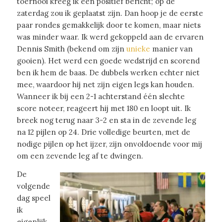
toernooi kreeg ik een positief bericht; op de
zaterdag zou ik geplaatst zijn. Dan hoop je de eerste
paar rondes gemakkelijk door te komen, maar niets
was minder waar. Ik werd gekoppeld aan de ervaren
Dennis Smith (bekend om zijn
unieke
manier van
gooien). Het werd een goede wedstrijd en scorend
ben ik hem de baas. De dubbels werken echter niet
mee, waardoor hij net zijn eigen legs kan houden.
Wanneer ik bij een 2-1 achterstand één slechte
score noteer, reageert hij met 180 en loopt uit. Ik
breek nog terug naar 3-2 en sta in de zevende leg
na 12 pijlen op 24. Drie volledige beurten, met de
nodige pijlen op het ijzer, zijn onvoldoende voor mij
om een zevende leg af te dwingen.
De
volgende
dag speel
ik
eigenlijk