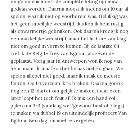
enige en dus moest de complete loting opnieuw
gedaan worden. Daarna moest ik ineens om 10 uur al
spelen, waar ik niet op voorbereid was. Gelukkig was
het geen moeilijke wedstrijd, dus kon ik hem rustig
als opwarmertje gebruiken. Ook daarna kreeg ik nog
een makkelijke wedstrijd, maar het lukt me vandaag
niet om goed in vorm te komen. Bij de laatste 64
tref ik de Belg Jeffrey van Egdom, als zevende
geplaatst. Vorig jaar in Antwerpen won ik nog van
hem, maar ditmaal zou het helaas niet zo gaan. We
spelen allebei niet goed, maar ik maak de meeste
fouten. Op 1-1 verzuim ik te breken. Daarna gooi ik
nog een 12-darter om gelijk te maken, maar even
later loopt het toch fout af. Ik mis een hand vol
pijlen om 3-3 (vandaag wel ‘gewoon’ best of 7 legs)
te maken via dubbel 19 en uiteindelijk profiteert Van
Egdom. Een dag om snel te vergeten.