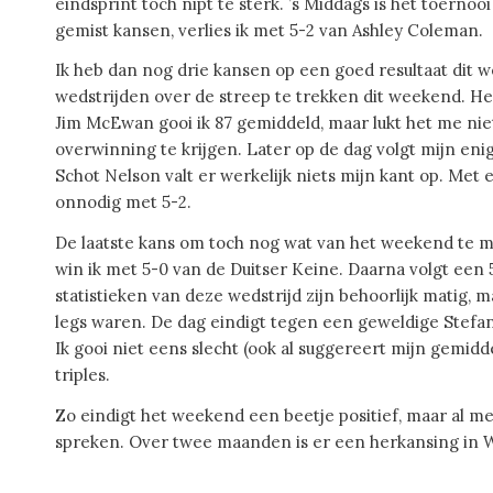
eindsprint toch nipt te sterk. ’s Middags is het toernoo
gemist kansen, verlies ik met 5-2 van Ashley Coleman.
Ik heb dan nog drie kansen op een goed resultaat dit we
wedstrijden over de streep te trekken dit weekend. He
Jim McEwan gooi ik 87 gemiddeld, maar lukt het me ni
overwinning te krijgen. Later op de dag volgt mijn en
Schot Nelson valt er werkelijk niets mijn kant op. Met 
onnodig met 5-2.
De laatste kans om toch nog wat van het weekend te ma
win ik met 5-0 van de Duitser Keine. Daarna volgt een
statistieken van deze wedstrijd zijn behoorlijk matig, 
legs waren. De dag eindigt tegen een geweldige Stefan
Ik gooi niet eens slecht (ook al suggereert mijn gemidde
triples.
Zo eindigt het weekend een beetje positief, maar al me
spreken. Over twee maanden is er een herkansing in 