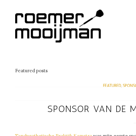
Featured posts
FEATURED
,
SPONS
/
SPONSOR VAN DE 
Tandprothetische Praktijk Kamstra
was mijn eerste spo