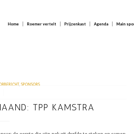
Home
Roemer vertelt
Prijzenkast
Agenda
Main spo
ORBERICHT
,
SPONSORS
MAAND: TPP KAMSTRA
nsor; de eerste die zijn nek uit durfde te steken en samen