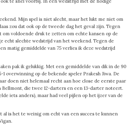
i ook te snel voorbij. In een wedstrijd met de nodige
ekend. Mijn spel is niet slecht, maar het lukt me niet om
laas zou dat ook op de tweede dag het geval zijn. Tegen
et om voldoende druk te zetten om echte kansen op de
ige echt slechte wedstrijd van het weekend. Tegen de
een matig gemiddelde van 75 verlies ik deze wedstrijd
ken pak ik gelukkig. Met een gemiddelde van dik in de 90
 5-1 overwinning op de bekende speler Prakesh Jiwa. De
maar doen niet helemaal recht aan hoe close de eerste paar
 Bellmont, die twee 12-darters en een 13-darter noteert.
lde iets anders), maar had veel pijlen op het ijzer van de
t al is het te weinig om echt van een succes te kunnen
Wigan.