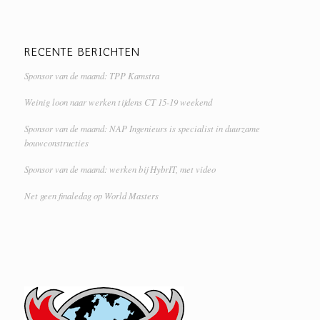
RECENTE BERICHTEN
Sponsor van de maand: TPP Kamstra
Weinig loon naar werken tijdens CT 15-19 weekend
Sponsor van de maand: NAP Ingenieurs is specialist in duurzame
bouwconstructies
Sponsor van de maand: werken bij HybrIT, met video
Net geen finaledag op World Masters