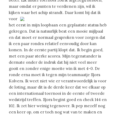
beter. Elk ander toernooi zou ik afgezegd hebben,
maar omdat er punten te verdienen zijn, wil ik
kijken waar het schip strandt.
Daar komt bij dat ik
voor
het eerst in mijn loopbaan een geplaatste status heb
gekregen. Dat is natuurlijk best een mooie mijlpaal
en dat moet er normaal gesproken voor zorgen dat
ik een paar rondes relatief eenvoudig door kan
komen. In de eerste partij klopt dat. Ik begin goed,
met een paar sterke scores. Mijn tegenstander is
dermate onder de indruk dat hij niet veel meer
gooit en zonder enige moeite win ik met 4-0. De
ronde erna moet ik tegen mijn teammaatje Sjors
Kolvers. Ik weet niet wie er verantwoordelijk is voor
de loting, maar dit is de derde keer dat we elkaar op
een internationaal toernooi in de eerste of tweede
wedstrijd treffen. Sjors begint goed en check 144 en
102. Ik zet hier weinig tegenover. Ik pep mezelf nog
een keer op, om er toch nog wat van te maken en