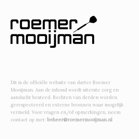
Dit is de officiële website van darter Roemer
Mooijman. Aan de inhoud wordt uiterste zorg en
aandacht besteed. Rechten van derden worden
gerespecteerd en externe bronnen waar mogelijk
vermeld. Voor vragen en/of opmerkingen, neem
contact op met:
beheer@roemermooijman.nl