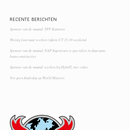
RECENTE BERICHTEN
Sponsor van de maand: TPP Kamstra
Weinig loon naar werken tijdens CT 15-19 weekend
Sponsor van de maand: NAP Ingenieurs is specialist in duurzame
bouwconstructies
Sponsor van de maand: werken bij HybrIT, met video
Net geen finaledag op World Masters