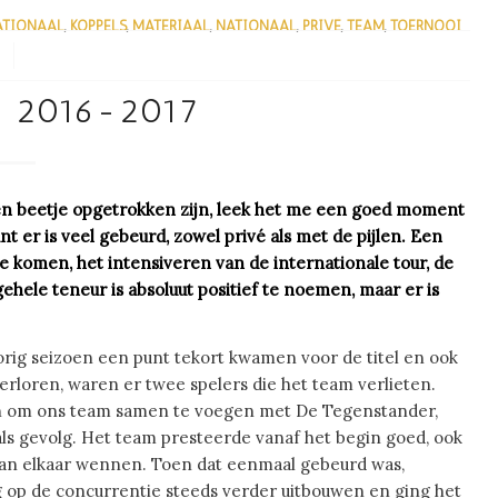
ATIONAAL
,
KOPPELS
,
MATERIAAL
,
NATIONAAL
,
PRIVÉ
,
TEAM
,
TOERNOOI
K 2016-2017
en beetje opgetrokken zijn, leek het me een goed moment
 er is veel gebeurd, zowel privé als met de pijlen. Een
e komen, het intensiveren van de internationale tour, de
ehele teneur is absoluut positief te noemen, maar er is
ig seizoen een punt tekort kwamen voor de titel en ook
erloren, waren er twee spelers die het team verlieten.
en om ons team samen te voegen met De Tegenstander,
ls gevolg. Het team presteerde vanaf het begin goed, ook
an elkaar wennen. Toen dat eenmaal gebeurd was,
op de concurrentie steeds verder uitbouwen en ging het