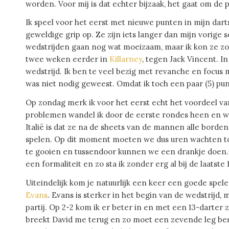
worden. Voor mij is dat echter bijzaak, het gaat om de 
Ik speel voor het eerst met nieuwe punten in mijn da
geweldige grip op. Ze zijn iets langer dan mijn vorige 
wedstrijden gaan nog wat moeizaam, maar ik kon ze zond
twee weken eerder in
Killarney
, tegen Jack Vincent. I
wedstrijd. Ik ben te veel bezig met revanche en focus m
was niet nodig geweest. Omdat ik toch een paar (5) punt
Op zondag merk ik voor het eerst echt het voordeel v
problemen wandel ik door de eerste rondes heen en win
Italië is dat ze na de sheets van de mannen alle bord
spelen. Op dit moment moeten we dus uren wachten tot
te gooien en tussendoor kunnen we een drankje doen. Na
een formaliteit en zo sta ik zonder erg al bij de laatste 
Uiteindelijk kom je natuurlijk een keer een goede sp
Evans
. Evans is sterker in het begin van de wedstrijd,
partij. Op 2-2 kom ik er beter in en met een 13-darter 
breekt David me terug en zo moet een zevende leg bes