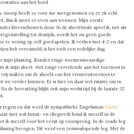
prestaties aan het bord.
rts. Anoop heeft ze voor me meegenomen en er zit echt
set, dus ik moet er even aan wennen. Mijn eerste
er kleerscheuren door. In de sheetfinale speel ik, net als
n tegenstelling tot destijds, wordt het nu geen goede
e te weinig op zelf goed spelen. Ik verlies met 4-2 en dat
jes heb verzameld, is het toch een redelijke dag.
an mijn plaating. Zonder enige noemenswaardige
 ik mijn sheet. Het enige vervelende aan het toernooi in
en vrij maken om de sheets van het vrouwentoernooi te
 we verder kunnen. Er is hier en daar wel ruimte om in
 de hervatting blijkt ook mijn wedstrijd bij de laatste 32
16.
eler tegen en dat werd de sympathieke Engelsman
David
 maar met wat kunst- en vliegwerk houd ik mezelf in de
zet ik mezelf voor het eerst op voorsprong. In de zesde leg
lissing brengen. Dit werd een zenuwslopende leg. Met de