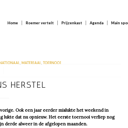
Home
Roemer vertelt
Prijzenkast
Agenda
Main spo
RNATIONAAL
,
MATERIAAL
,
TOERNOOI
NS HERSTEL
 vorige. Ook een jaar eerder mislukte het weekend in
g lukte dat nu opnieuw. Het eerste toernooi verliep nog
mijn derde alweer in de afgelopen maanden.