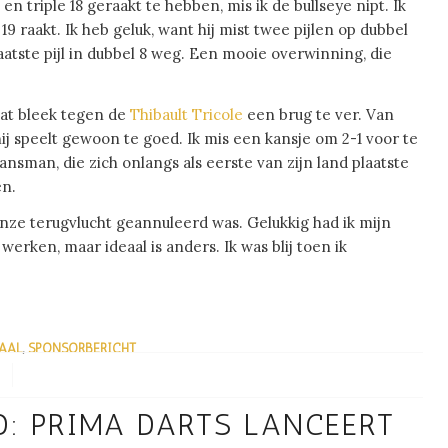
en triple 18 geraakt te hebben, mis ik de bullseye nipt. Ik
19 raakt. Ik heb geluk, want hij mist twee pijlen op dubbel
laatste pijl in dubbel 8 weg. Een mooie overwinning, die
 Dat bleek tegen de
Thibault Tricole
een brug te ver. Van
j speelt gewoon te goed. Ik mis een kansje om 2-1 voor te
sman, die zich onlangs als eerste van zijn land plaatste
en.
nze terugvlucht geannuleerd was. Gelukkig had ik mijn
werken, maar ideaal is anders. Ik was blij toen ik
IAAL
,
SPONSORBERICHT
: PRIMA DARTS LANCEERT