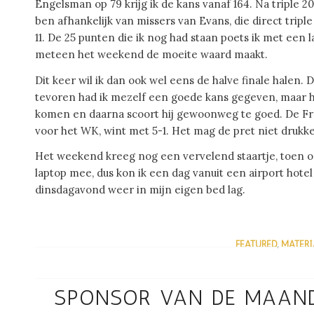
Engelsman op 79 krijg ik de kans vanaf 164. Na triple 20 
ben afhankelijk van missers van Evans, die direct triple 
11. De 25 punten die ik nog had staan poets ik met een 
meteen het weekend de moeite waard maakt.
Dit keer wil ik dan ook wel eens de halve finale halen.
tevoren had ik mezelf een goede kans gegeven, maar hi
komen en daarna scoort hij gewoonweg te goed. De Fran
voor het WK, wint met 5-1. Het mag de pret niet drukk
Het weekend kreeg nog een vervelend staartje, toen o
laptop mee, dus kon ik een dag vanuit een airport hotel 
dinsdagavond weer in mijn eigen bed lag.
FEATURED
,
MATER
/
SPONSOR VAN DE MAAND