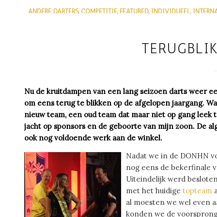
ANDERE DARTERS
,
COMPETITIE
,
FEATURED
,
INDIVIDUEEL
,
INTERN
/
TERUGBLI
Nu de kruitdampen van een lang seizoen darts weer e
om eens terug te blikken op de afgelopen jaargang. Want
nieuw team, een oud team dat maar niet op gang leek t
jacht op sponsors en de geboorte van mijn zoon. De alg
ook nog voldoende werk aan de winkel.
Nadat we in de DONHN vor
nog eens de bekerfinale v
Uiteindelijk werd beslot
met het huidige
topteam
a
al moesten we wel even a
konden we de voorsprong 