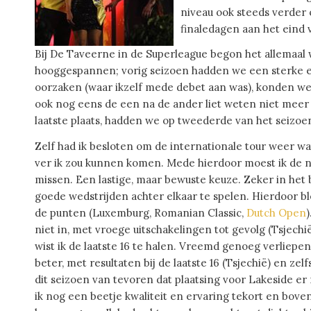
niveau ook steeds verder 
finaledagen aan het eind 
Bij De Taveerne in de Superleague begon het allemaal
hooggespannen; vorig seizoen hadden we een sterke ein
oorzaken (waar ikzelf mede debet aan was), konden w
ook nog eens de een na de ander liet weten niet meer
laatste plaats, hadden we op tweederde van het seizo
Zelf had ik besloten om de internationale tour weer wa
ver ik zou kunnen komen. Mede hierdoor moest ik de 
missen. Een lastige, maar bewuste keuze. Zeker in he
goede wedstrijden achter elkaar te spelen. Hierdoor b
de punten (Luxemburg, Romanian Classic,
Dutch Open
niet in, met vroege uitschakelingen tot gevolg (Tsjech
wist ik de laatste 16 te halen. Vreemd genoeg verliepe
beter, met resultaten bij de laatste 16 (Tsjechië) en zelf
dit seizoen van tevoren dat plaatsing voor Lakeside er
ik nog een beetje kwaliteit en ervaring tekort en boven