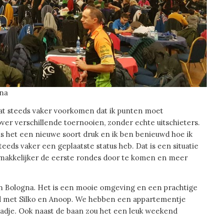
gna
aat steeds vaker voorkomen dat ik punten moet
over verschillende toernooien, zonder echte uitschieters.
h is het een nieuwe soort druk en ik ben benieuwd hoe ik
teeds vaker een geplaatste status heb. Dat is een situatie
t makkelijker de eerste rondes door te komen en meer
van Bologna. Het is een mooie omgeving en een prachtige
pad met Silko en Anoop. We hebben een appartementje
tadje. Ook naast de baan zou het een leuk weekend