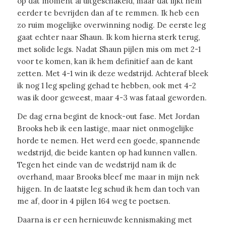
op dat moment al uitgeschakeld, maar dat lijkt hem
eerder te bevrijden dan af te remmen. Ik heb een
zo ruim mogelijke overwinning nodig. De eerste leg
gaat echter naar Shaun. Ik kom hierna sterk terug,
met solide legs. Nadat Shaun pijlen mis om met 2-1
voor te komen, kan ik hem definitief aan de kant
zetten. Met 4-1 win ik deze wedstrijd. Achteraf bleek
ik nog 1 leg speling gehad te hebben, ook met 4-2
was ik door geweest, maar 4-3 was fataal geworden.
De dag erna begint de knock-out fase. Met Jordan
Brooks heb ik een lastige, maar niet onmogelijke
horde te nemen. Het werd een goede, spannende
wedstrijd, die beide kanten op had kunnen vallen.
Tegen het einde van de wedstrijd nam ik de
overhand, maar Brooks bleef me maar in mijn nek
hijgen. In de laatste leg schud ik hem dan toch van
me af, door in 4 pijlen 164 weg te poetsen.
Daarna is er een hernieuwde kennismaking met