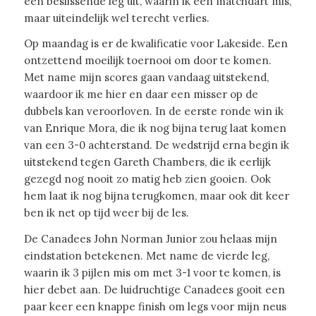
een beslissende leg uit, waarin ik een matchdart mis,
maar uiteindelijk wel terecht verlies.
Op maandag is er de kwalificatie voor Lakeside. Een
ontzettend moeilijk toernooi om door te komen.
Met name mijn scores gaan vandaag uitstekend,
waardoor ik me hier en daar een misser op de
dubbels kan veroorloven. In de eerste ronde win ik
van Enrique Mora, die ik nog bijna terug laat komen
van een 3-0 achterstand. De wedstrijd erna begin ik
uitstekend tegen Gareth Chambers, die ik eerlijk
gezegd nog nooit zo matig heb zien gooien. Ook
hem laat ik nog bijna terugkomen, maar ook dit keer
ben ik net op tijd weer bij de les.
De Canadees John Norman Junior zou helaas mijn
eindstation betekenen. Met name de vierde leg,
waarin ik 3 pijlen mis om met 3-1 voor te komen, is
hier debet aan. De luidruchtige Canadees gooit een
paar keer een knappe finish om legs voor mijn neus