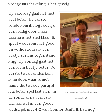
vroege uitschakeling is het gevolg.
Op zaterdag gaat het niet
veel beter. De eerste
ronde kom ik nog redelijk
eenvoudig door, maar
daarna is het snel klaar. Ik
speel wederom niet goed
en verlies zodra ik een
beetje serieus tegenstand
krijg. Op zondag gaat het
een klein beetje beter. De
eerste twee rondes kom
ik nu door, waar ik met
name die tweede partij al
iets beter spel laat zien. In
Het eten in Bridlington was
de ronde erna verlies ik,
uitstekend
ditmaal wel in een goede
wedstrijd, met 4-2 van Connor Scutt. Ik had nog