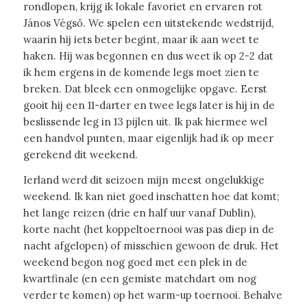
rondlopen, krijg ik lokale favoriet en ervaren rot
János Végső. We spelen een uitstekende wedstrijd,
waarin hij iets beter begint, maar ik aan weet te
haken. Hij was begonnen en dus weet ik op 2-2 dat
ik hem ergens in de komende legs moet zien te
breken. Dat bleek een onmogelijke opgave. Eerst
gooit hij een 11-darter en twee legs later is hij in de
beslissende leg in 13 pijlen uit. Ik pak hiermee wel
een handvol punten, maar eigenlijk had ik op meer
gerekend dit weekend.
Ierland werd dit seizoen mijn meest ongelukkige
weekend. Ik kan niet goed inschatten hoe dat komt;
het lange reizen (drie en half uur vanaf Dublin),
korte nacht (het koppeltoernooi was pas diep in de
nacht afgelopen) of misschien gewoon de druk. Het
weekend begon nog goed met een plek in de
kwartfinale (en een gemiste matchdart om nog
verder te komen) op het warm-up toernooi. Behalve