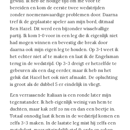
gewild. Ik heb de nodige tijd om me voor te
bereiden en kom de eerste twee wedstrijden
zonder noemenswaardige problemen door. Daarna
tref ik de geplaatste speler aan mijn bord, ditmaal
Ben Hazel. Dit werd een bijzonder wisselvallige
partij. Ik kom 1-0 voor in een leg die ik eigenlijk niet
had mogen winnen en bevestig die break door
daarna ook mijn eigen leg te houden. Op 3-1 weet ik
het echter niet af te maken en laat ik de Engelsman
terug in de wedstrijd. Op 3-3 dreigt er hetzelfde te
gebeuren als een dag eerder, maar ik heb nu het
geluk dat Hazel het ook niet afmaakt. De opluchting
is groot als de dubbel 5 er eindelijk in vliegt.
Een verrassende Italiaan is een ronde later mijn
tegenstander. Ik heb eigenlijk weinig van hem te
duchten, maar kak zelf zo nu en dan een beetje in.
Totaal onnodig laat ik hem in de wedstrijd komen en
zelfs 3-3 maken. In de laatste leg mist hij zelfs een
matchdart, maar uiteindelijk stel ik orde op zaken.