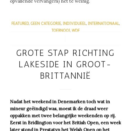
opvallende vervangers) nét te weinig.
FEATURED
,
GEEN CATEGORIE
,
INDIVIDUEEL
,
INTERNATIONAAL
,
TOERNOOI
,
WDF
/
GROTE STAP RICHTING
LAKESIDE IN GROOT-
BRITTANNIË
Nadat het weekend in Denemarken toch wat in
mineur geëindigd was, moest ik de draad weer
oppakken met twee belangrijke weekenden op rij.
Eerst in Bridlington voor het British Open, een week
later stond in Prestatyn het Welsh Open op het