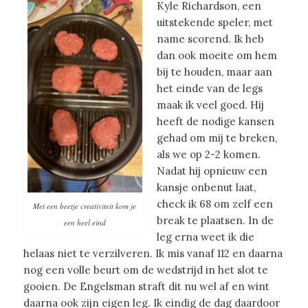
Kyle Richardson, een
uitstekende speler, met
name scorend. Ik heb
dan ook moeite om hem
bij te houden, maar aan
het einde van de legs
maak ik veel goed. Hij
heeft de nodige kansen
gehad om mij te breken,
als we op 2-2 komen.
Nadat hij opnieuw een
kansje onbenut laat,
check ik 68 om zelf een
Met een beetje creativiteit kom je
break te plaatsen. In de
een heel eind
leg erna weet ik die
helaas niet te verzilveren. Ik mis vanaf 112 en daarna
nog een volle beurt om de wedstrijd in het slot te
gooien. De Engelsman straft dit nu wel af en wint
daarna ook zijn eigen leg. Ik eindig de dag daardoor