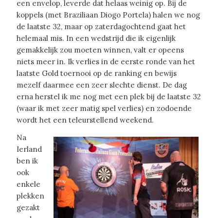
een envelop, leverde dat helaas weinig op. Bij de
koppels (met Braziliaan Diogo Portela) halen we nog
de laatste 32, maar op zaterdagochtend gaat het
helemaal mis. In een wedstrijd die ik eigenlijk
gemakkelijk zou moeten winnen, valt er opeens
niets meer in. Ik verlies in de eerste ronde van het
laatste Gold toernooi op de ranking en bewijs
mezelf daarmee een zeer slechte dienst. De dag
erna herstel ik me nog met een plek bij de laatste 32
(waar ik met zeer matig spel verlies) en zodoende
wordt het een teleurstellend weekend.
Na
Ierland
ben ik
ook
enkele
plekken
gezakt