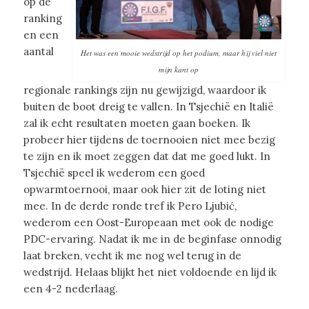
op de
ranking
en een
aantal
Het was een mooie wedstrijd op het podium, maar hij viel niet
mijn kant op
regionale rankings zijn nu gewijzigd, waardoor ik
buiten de boot dreig te vallen. In Tsjechië en Italië
zal ik echt resultaten moeten gaan boeken. Ik
probeer hier tijdens de toernooien niet mee bezig
te zijn en ik moet zeggen dat dat me goed lukt. In
Tsjechië speel ik wederom een goed
opwarmtoernooi, maar ook hier zit de loting niet
mee. In de derde ronde tref ik Pero Ljubić,
wederom een Oost-Europeaan met ook de nodige
PDC-ervaring. Nadat ik me in de beginfase onnodig
laat breken, vecht ik me nog wel terug in de
wedstrijd. Helaas blijkt het niet voldoende en lijd ik
een 4-2 nederlaag.