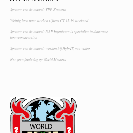
Sponsor van de maand: TPP Kamstra
Weinig loon naar werken tijdens CT 15-19 weekend
Sponsor van de maand: NAP Ingenieurs is specialist in duurzame
bouwconstructies
Sponsor van de maand: werken bij HybrIT, met video
Net geen finaledag op World Masters