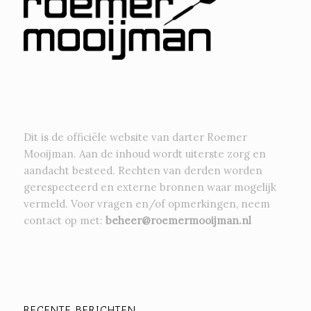
Dit is de officiële website van darter Roemer
Mooijman. Aan de inhoud wordt uiterste zorg en
aandacht besteed. Rechten van derden worden
gerespecteerd en externe bronnen waar mogelijk
vermeld. Voor vragen en/of opmerkingen, neem
contact op met:
beheer@roemermooijman.nl
RECENTE BERICHTEN