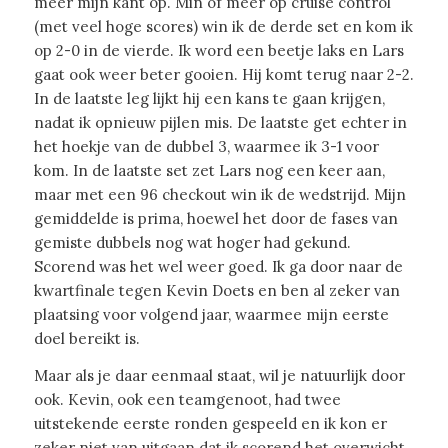
meer mijn kant op. Min of meer op cruise control
(met veel hoge scores) win ik de derde set en kom ik
op 2-0 in de vierde. Ik word een beetje laks en Lars
gaat ook weer beter gooien. Hij komt terug naar 2-2.
In de laatste leg lijkt hij een kans te gaan krijgen,
nadat ik opnieuw pijlen mis. De laatste get echter in
het hoekje van de dubbel 3, waarmee ik 3-1 voor
kom. In de laatste set zet Lars nog een keer aan,
maar met een 96 checkout win ik de wedstrijd. Mijn
gemiddelde is prima, hoewel het door de fases van
gemiste dubbels nog wat hoger had gekund.
Scorend was het wel weer goed. Ik ga door naar de
kwartfinale tegen Kevin Doets en ben al zeker van
plaatsing voor volgend jaar, waarmee mijn eerste
doel bereikt is.
Maar als je daar eenmaal staat, wil je natuurlijk door
ook. Kevin, ook een teamgenoot, had twee
uitstekende eerste ronden gespeeld en ik kon er
zeker niet van uitgaan dat ik scorend het overwicht