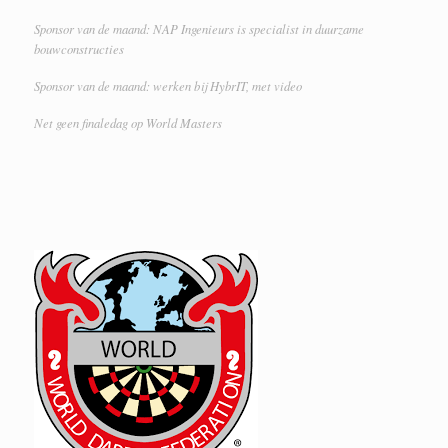
Sponsor van de maand: NAP Ingenieurs is specialist in duurzame
bouwconstructies
Sponsor van de maand: werken bij HybrIT, met video
Net geen finaledag op World Masters