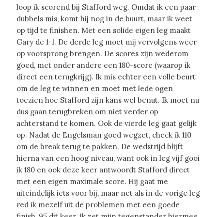
loop ik scorend bij Stafford weg. Omdat ik een paar
dubbels mis, komt hij nog in de buurt, maar ik weet
op tijd te finishen. Met een solide eigen leg maakt
Gary de 1-1. De derde leg moet mij vervolgens weer
op voorsprong brengen. De scores zijn wederom
goed, met onder andere een 180-score (waarop ik
direct een terugkrijg). Ik mis echter een volle beurt
om de leg te winnen en moet met lede ogen
toezien hoe Stafford zijn kans wel benut. Ik moet nu
dus gaan terugbreken om niet verder op
achterstand te komen. Ook de vierde leg gaat gelijk
op. Nadat de Engelsman goed wegzet, check ik 110
om de break terug te pakken. De wedstrijd blijft
hierna van een hoog niveau, want ook in leg vijf gooi
ik 180 en ook deze keer antwoordt Stafford direct
met een eigen maximale score. Hij gaat me
uiteindelijk iets voor bij, maar net als in de vorige leg
red ik mezelf uit de problemen met een goede
finish, 95 dit keer. Ik zet mijn tegenstander hiermee