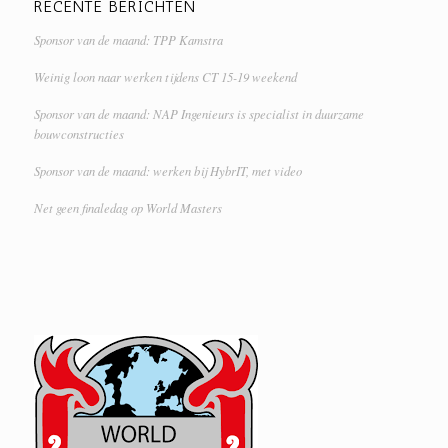
RECENTE BERICHTEN
Sponsor van de maand: TPP Kamstra
Weinig loon naar werken tijdens CT 15-19 weekend
Sponsor van de maand: NAP Ingenieurs is specialist in duurzame
bouwconstructies
Sponsor van de maand: werken bij HybrIT, met video
Net geen finaledag op World Masters