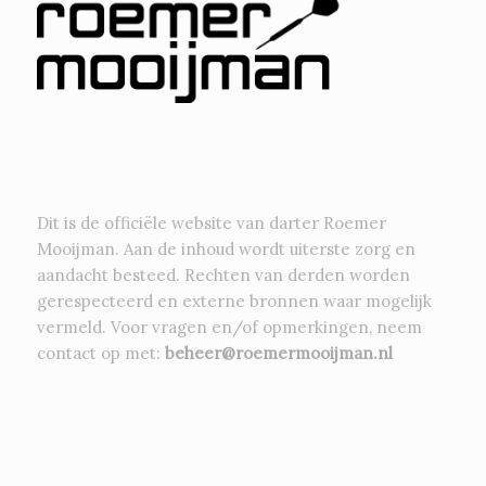
Dit is de officiële website van darter Roemer
Mooijman. Aan de inhoud wordt uiterste zorg en
aandacht besteed. Rechten van derden worden
gerespecteerd en externe bronnen waar mogelijk
vermeld. Voor vragen en/of opmerkingen, neem
contact op met:
beheer@roemermooijman.nl