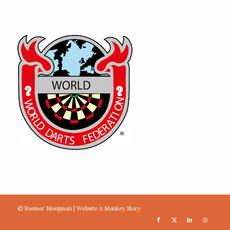
© Roemer Mooijman |
Website A Monkey Story