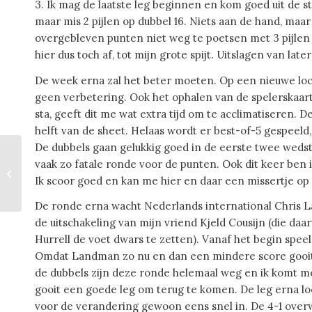
3. Ik mag de laatste leg beginnen en kom goed uit de start
maar mis 2 pijlen op dubbel 16. Niets aan de hand, maar
overgebleven punten niet weg te poetsen met 3 pijlen 
hier dus toch af, tot mijn grote spijt. Uitslagen van la
De week erna zal het beter moeten. Op een nieuwe loc
geen verbetering. Ook het ophalen van de spelerskaart
sta, geeft dit me wat extra tijd om te acclimatiseren. D
helft van de sheet. Helaas wordt er best-of-5 gespeeld,
De dubbels gaan gelukkig goed in de eerste twee wedst
Gratis surround ring
vaak zo fatale ronde voor de punten. Ook dit keer ben 
bij bestelling
Ik scoor goed en kan me hier en daar een missertje op 
Localdarts
De ronde erna wacht Nederlands international Chris L
de uitschakeling van mijn vriend Kjeld Cousijn (die da
Hurrell de voet dwars te zetten). Vanaf het begin speel 
Omdat Landman zo nu en dan een mindere score gooit,
de dubbels zijn deze ronde helemaal weg en ik komt m
gooit een goede leg om terug te komen. De leg erna loo
voor de verandering gewoon eens snel in. De 4-1 overw