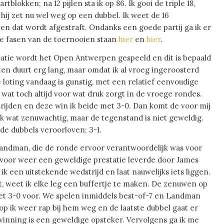
blokken; na 12 pijlen sta ik op 86. Ik gooi de triple 18,
 hij zet nu wel weg op een dubbel. Ik weet de 16
en dat wordt afgestraft. Ondanks een goede partij ga ik er
tere fasen van de toernooien staan
hier
en
hier
.
atie wordt het Open Antwerpen gespeeld en dit is bepaald
en duurt erg lang, maar omdat ik al vroeg ingeroosterd
e loting vandaag is gunstig, met een relatief eenvoudige
 wat toch altijd voor wat druk zorgt in de vroege rondes.
rijden en deze win ik beide met 3-0. Dan komt de voor mij
ik wat zenuwachtig, maar de tegenstand is niet geweldig.
de dubbels veroorloven; 3-1.
andman, die de ronde ervoor verantwoordelijk was voor
arvoor weer een geweldige prestatie leverde door James
ik een uitstekende wedstrijd en laat nauwelijks iets liggen.
 weet ik elke leg een buffertje te maken. De zenuwen op
et 3-0 voor. We spelen inmiddels best-of-7 en Landman
p ik weer rap bij hem weg en de laatste dubbel gaat er
inning is een geweldige opsteker. Vervolgens ga ik me