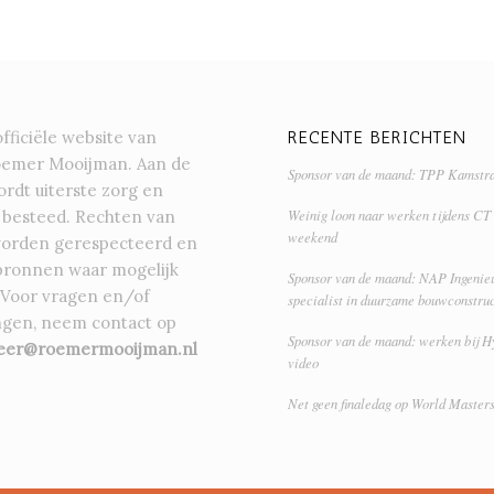
RECENTE BERICHTEN
officiële website van
oemer Mooijman. Aan de
Sponsor van de maand: TPP Kamstr
rdt uiterste zorg en
Weinig loon naar werken tijdens CT
 besteed. Rechten van
weekend
orden gerespecteerd en
bronnen waar mogelijk
Sponsor van de maand: NAP Ingenieu
 Voor vragen en/of
specialist in duurzame bouwconstruc
gen, neem contact op
Sponsor van de maand: werken bij H
eer@roemermooijman.nl
video
Net geen finaledag op World Master