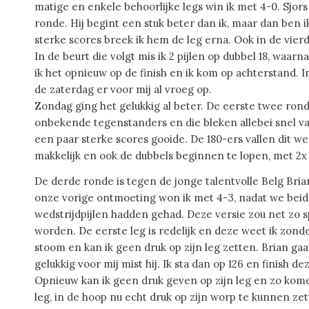
matige en enkele behoorlijke legs win ik met 4-0. Sjo
ronde. Hij begint een stuk beter dan ik, maar dan ben i
sterke scores breek ik hem de leg erna. Ook in de vier
In de beurt die volgt mis ik 2 pijlen op dubbel 18, waa
ik het opnieuw op de finish en ik kom op achterstand. In 
de zaterdag er voor mij al vroeg op.
Zondag ging het gelukkig al beter. De eerste twee rond
onbekende tegenstanders en die bleken allebei snel van
een paar sterke scores gooide. De 180-ers vallen dit w
makkelijk en ook de dubbels beginnen te lopen, met 2x 
De derde ronde is tegen de jonge talentvolle Belg Bri
onze vorige ontmoeting won ik met 4-3, nadat we bei
wedstrijdpijlen hadden gehad. Deze versie zou net zo
worden. De eerste leg is redelijk en deze weet ik zond
stoom en kan ik geen druk op zijn leg zetten. Brian gaat
gelukkig voor mij mist hij. Ik sta dan op 126 en finish
Opnieuw kan ik geen druk geven op zijn leg en zo komen
leg, in de hoop nu echt druk op zijn worp te kunnen ze