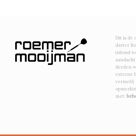
Dit is de 
darter R
inhoud wo
aandacht
derden w
externe 
vermeld.
opmerkin
met:
beh