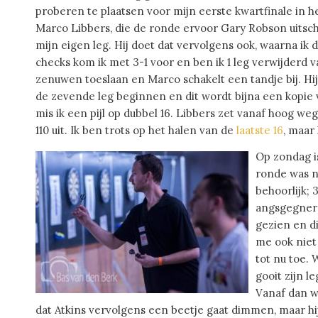
proberen te plaatsen voor mijn eerste kwartfinale in h
Marco Libbers, die de ronde ervoor Gary Robson uitsch
mijn eigen leg. Hij doet dat vervolgens ook, waarna ik
checks kom ik met 3-1 voor en ben ik 1 leg verwijderd
zenuwen toeslaan en Marco schakelt een tandje bij. Hij
de zevende leg beginnen en dit wordt bijna een kopie
mis ik een pijl op dubbel 16. Libbers zet vanaf hoog weg
110 uit. Ik ben trots op het halen van de
laatste 16
, maar
Op zondag i
ronde was n
behoorlijk; 
angsgegner 
gezien en d
me ook niet 
tot nu toe. 
gooit zijn le
Vanaf dan w
dat Atkins vervolgens een beetje gaat dimmen, maar hi