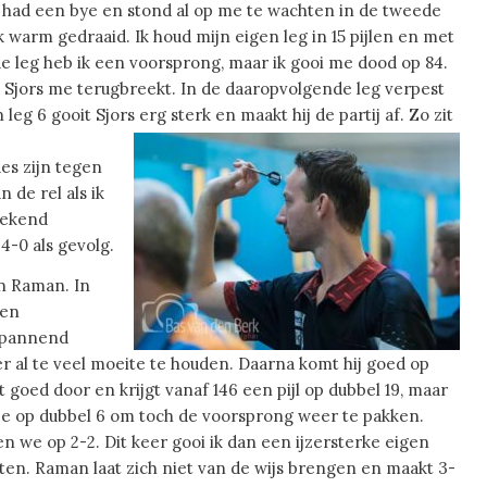
rs had een bye en stond al op me te wachten in de tweede
k warm gedraaid. Ik houd mijn eigen leg in 15 pijlen en met
de leg heb ik een voorsprong, maar ik gooi me dood op 84.
rna Sjors me terugbreekt. In de daaropvolgende leg verpest
leg 6 gooit Sjors erg sterk en maakt hij de partij af. Zo zit
es zijn tegen
 de rel als ik
eekend
4-0 als gevolg.
an Raman. In
den
 spannend
er al te veel moeite te houden. Daarna komt hij goed op
 goed door en krijgt vanaf 146 een pijl op dubbel 19, maar
 deze op dubbel 6 om toch de voorsprong weer te pakken.
 we op 2-2. Dit keer gooi ik dan een ijzersterke eigen
tten. Raman laat zich niet van de wijs brengen en maakt 3-