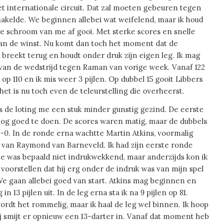
et internationale circuit. Dat zal moeten gebeuren tegen
akelde. We beginnen allebei wat weifelend, maar ik houd
 de schroom van me af gooi. Met sterke scores en snelle
 van de winst. Nu komt dan toch het moment dat de
 breekt terug en houdt onder druk zijn eigen leg. Ik mag
 van de wedstrijd tegen Raman van vorige week. Vanaf 122
 op 110 en ik mis weer 3 pijlen. Op dubbel 15 gooit Libbers
 het is nu toch even de teleurstelling die overheerst.
s de loting me een stuk minder gunstig gezind. De eerste
og goed te doen. De scores waren matig, maar de dubbels
3-0. In de ronde erna wachtte Martin Atkins, voormalig
van Raymond van Barneveld. Ik had zijn eerste ronde
ie was bepaald niet indrukwekkend, maar anderzijds kon ik
voorstellen dat hij erg onder de indruk was van mijn spel
We gaan allebei goed van start. Atkins mag beginnen en
g in 13 pijlen uit. In de leg erna sta ik na 9 pijlen op 81.
ordt het rommelig, maar ik haal de leg wel binnen. Ik hoop
j smijt er opnieuw een 13-darter in. Vanaf dat moment heb