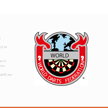
a
 15-19
rs is
ties
ybrIT, met
s