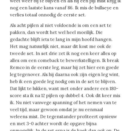
weet weer bij te blijven en als hij een pijl mist krijg ik
nog een laatste kans vanaf 86. Ik mis de bullseye en
verlies totaal onnodig de eerste set.
Als acht pijlen al niet voldoende is om een set te
pakken, dan wordt het wel heel moeilijk. Die
gedachte blijft iets te lang in mijn hoofd hangen.
Het mag natuurlijk niet, maar dit kost me ook de
tweede set. In set drie zet ik nog een keer alles op
alles om een comeback te bewerkstelligen. Ik break
Remco in de eerste leg, maar hij zet hier een goede
leg tegenover. Als hij daarna ook zijn eigen leg wint,
heb ik een goede leg nodig om in de set te blijven.
Dat lijkt te lukken, want met onder andere een 180-
score sta ik na 12 pijlen op dubbel 4. Ook dit keer mis
ik. Nu niet vanwege spanning of het nemen van te
veel tijd, maar gewoon omdat je nu eenmaal
weleens mist. De tegenstander profiteert opnieuw
en met 3-0 achter wordt de opgave bijna
onmogelijk. In de set erna is de koek dan ook op. De