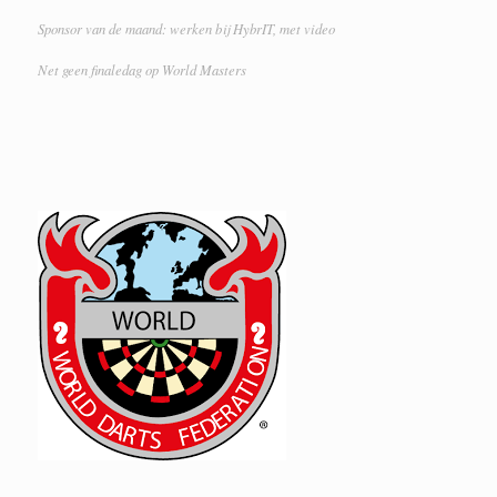
Sponsor van de maand: werken bij HybrIT, met video
Net geen finaledag op World Masters