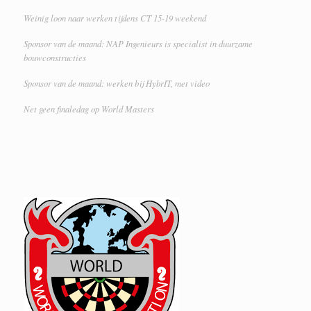
Weinig loon naar werken tijdens CT 15-19 weekend
Sponsor van de maand: NAP Ingenieurs is specialist in duurzame
bouwconstructies
Sponsor van de maand: werken bij HybrIT, met video
Net geen finaledag op World Masters