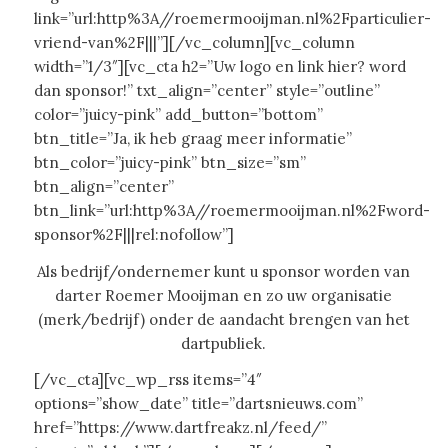
link=”url:http%3A//roemermooijman.nl%2Fparticulier-
vriend-van%2F|||”][/vc_column][vc_column
width=”1/3″][vc_cta h2=”Uw logo en link hier? word
dan sponsor!” txt_align=”center” style=”outline”
color=”juicy-pink” add_button=”bottom”
btn_title=”Ja, ik heb graag meer informatie”
btn_color=”juicy-pink” btn_size=”sm”
btn_align=”center”
btn_link=”url:http%3A//roemermooijman.nl%2Fword-
sponsor%2F|||rel:nofollow”]
Als bedrijf/ondernemer kunt u sponsor worden van
darter Roemer Mooijman en zo uw organisatie
(merk/bedrijf) onder de aandacht brengen van het
dartpubliek.
[/vc_cta][vc_wp_rss items=”4″
options=”show_date” title=”dartsnieuws.com”
href=”https://www.dartfreakz.nl/feed/”