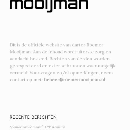
Dit is de officiële website van darter Roemer
Mooijman. Aan de inhoud wordt uiterste zorg en
aandacht besteed. Rechten van derden worden
gerespecteerd en externe bronnen waar mogelijk
vermeld. Voor vragen en/of opmerkingen, neem
contact op met:
beheer@roemermooijman.nl
RECENTE BERICHTEN
Sponsor van de maand: TPP Kamstra