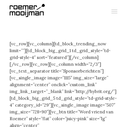
[vc_row][vc_column][td_block_trending_now
limit=””][td_block_big_grid_1 td_grid_style=”td-
grid-style-4″ sort=”featured”][/vc_column]
[/vc_row][vc_row][vc_column width=”2/3″]
[vc_text_separator title=”Sponsorberichten”]
[vc_single_image image=”1115″ img_size=”large”
alignment=”center” onclick=”custom_link”
img_link_target=”_blank” link=”http://hybrit.org/”]
[td_block_big_grid_5 td_grid_style=”td-grid-style-
4″ category_id=”29″][vc_single_image image=”507″
img_size=”728×90″][vc_btn title=”Word vriend van
Roemer” style=”flat” color=”juicy-pink” size=”lg”
align=”center”