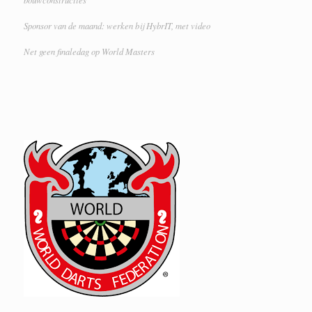
Sponsor van de maand: werken bij HybrIT, met video
Net geen finaledag op World Masters