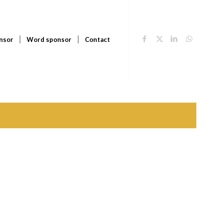
nsor
Word sponsor
Contact