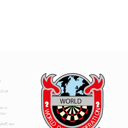
a
 15-19
rs is
ties
ybrIT, met