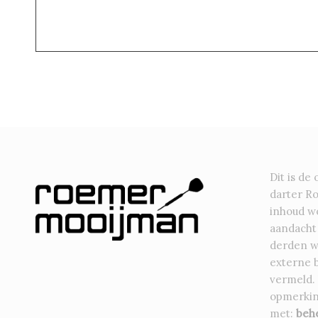
Dit is de 
darter R
inhoud wo
aandacht
derden w
externe 
vermeld.
opmerkin
met:
beh