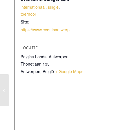
internationaal
,
single
,
toernooi
Site:
https://www.eventsantwerpopen.com/en/
LOCATIE
Belgica Loods, Antwerpen
Thonetlaan 133
Antwerpen
,
België
+ Google Maps
Antwerp Open