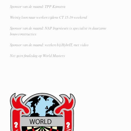
Sponsor van de maand: TPP Kamstra
Weinig loon naar werken tijdens CT 15-19 weekend
Sponsor van de maand: NAP Ingenieurs is specialist in duurzame
bouwconstructies
Sponsor van de maand: werken bij HybrIT, met video
Net geen finaledag op World Masters