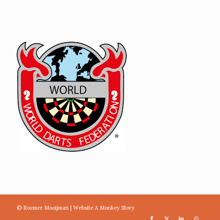
© Roemer Mooijman |
Website A Monkey Story