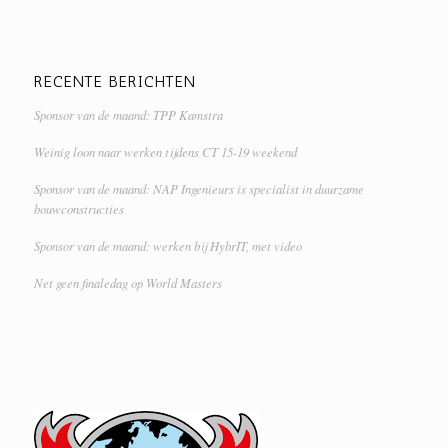
RECENTE BERICHTEN
Sponsor van de maand: TPP Kamstra
Weinig loon naar werken tijdens CT 15-19 weekend
Sponsor van de maand: NAP Ingenieurs is specialist in duurzame
bouwconstructies
Sponsor van de maand: werken bij HybrIT, met video
Net geen finaledag op World Masters