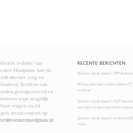
RECENTE BERICHTEN
officiële website van
oemer Mooijman. Aan de
Sponsor van de maand: TPP Kamstr
rdt uiterste zorg en
Weinig loon naar werken tijdens CT
 besteed. Rechten van
weekend
orden gerespecteerd en
bronnen waar mogelijk
Sponsor van de maand: NAP Ingenieu
 Voor vragen en/of
specialist in duurzame bouwconstruc
gen, neem contact op
Sponsor van de maand: werken bij H
eer@roemermooijman.nl
video