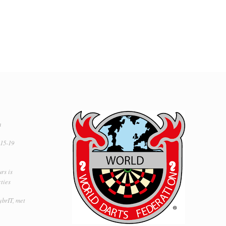
a
 15-19
rs is
ties
ybrIT, met