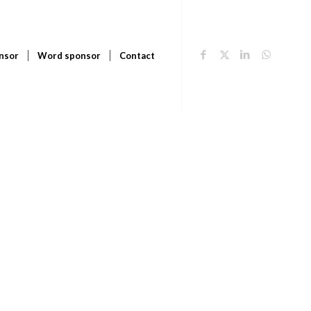
nsor
Word sponsor
Contact