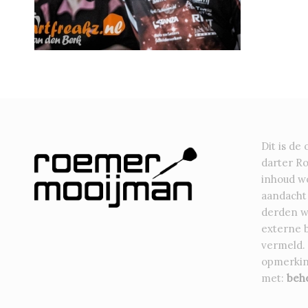
Dit is de 
darter R
inhoud wo
aandacht
derden w
externe 
vermeld.
opmerkin
met:
beh