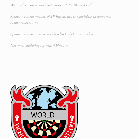
Weinig loon naar werken tijdens CT 15-19 weekend
Sponsor van de maand: NAP Ingenieurs is specialist in duurzame
bouwconstructies
Sponsor van de maand: werken bij HybrIT, met video
Net geen finaledag op World Masters