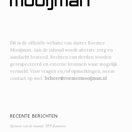
Dit is de officiële website van darter Roemer
Mooijman. Aan de inhoud wordt uiterste zorg en
aandacht besteed. Rechten van derden worden
gerespecteerd en externe bronnen waar mogelijk
vermeld. Voor vragen en/of opmerkingen, neem
contact op met:
beheer@roemermooijman.nl
RECENTE BERICHTEN
Sponsor van de maand: TPP Kamstra