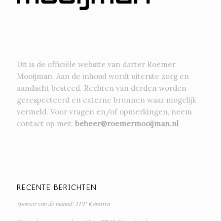
Dit is de officiële website van darter Roemer
Mooijman. Aan de inhoud wordt uiterste zorg en
aandacht besteed. Rechten van derden worden
gerespecteerd en externe bronnen waar mogelijk
vermeld. Voor vragen en/of opmerkingen, neem
contact op met:
beheer@roemermooijman.nl
RECENTE BERICHTEN
Sponsor van de maand: TPP Kamstra