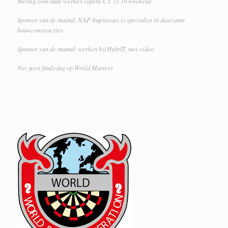
Weinig loon naar werken tijdens CT 15-19 weekend
Sponsor van de maand: NAP Ingenieurs is specialist in duurzame
bouwconstructies
Sponsor van de maand: werken bij HybrIT, met video
Net geen finaledag op World Masters