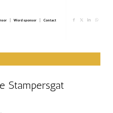
nsor
Word sponsor
Contact
tje Stampersgat