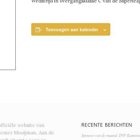
Wedstrijd in overgangsklasse C van de Superlea
Toevoegen aan kalender
RECENTE BERICHTEN
officiële website van
oemer Mooijman. Aan de
Sponsor van de maand: TPP Kamstr