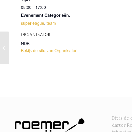
08:00 - 17:00
Evenement Categorieën:
superleague
,
team
ORGANISATOR
NDB
Bruges Belfry Darts
Bekijk de site van Organisator
Dit is de 
darter R