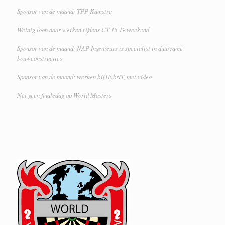
Sponsor van de maand: TPP Kamstra
Weinig loon naar werken tijdens CT 15-19 weekend
Sponsor van de maand: NAP Ingenieurs is specialist in duurzame
bouwconstructies
Sponsor van de maand: werken bij HybrIT, met video
Net geen finaledag op World Masters