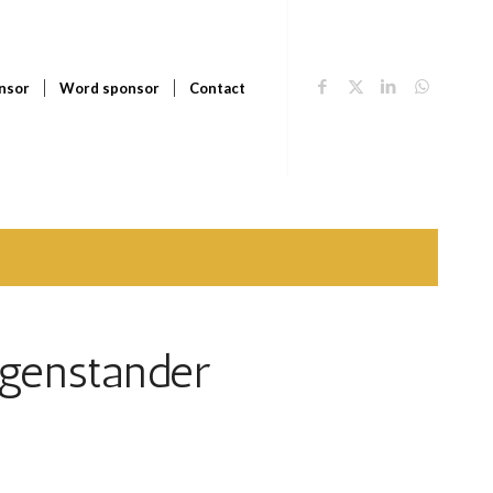
nsor
Word sponsor
Contact
genstander