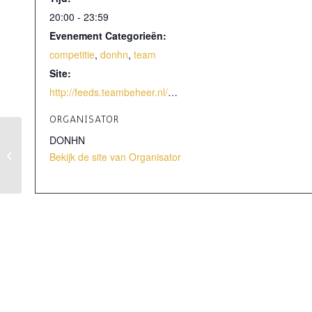
20:00 - 23:59
Evenement Categorieën:
competitie
,
donhn
,
team
Site:
http://feeds.teambeheer.nl/webcontent/jaarprogramma/?season=16-17&div=Ere&dartsbond=17
ORGANISATOR
DONHN
German Open
Bekijk de site van Organisator