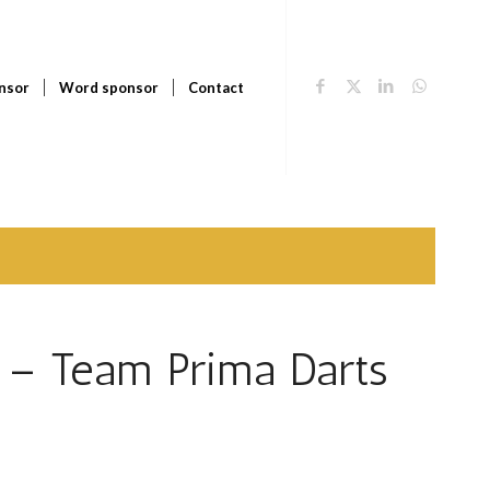
nsor
Word sponsor
Contact
s – Team Prima Darts