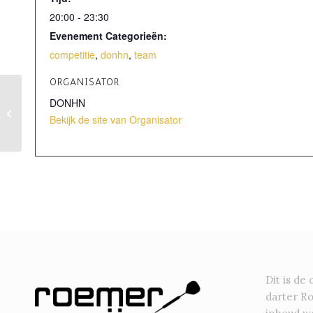
20:00 - 23:30
Evenement Categorieën:
competitie
,
donhn
,
team
ORGANISATOR
DONHN
Blue Gamblers – Second
Bekijk de site van Organisator
Generation
Dit is de 
darter R