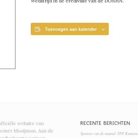
Wedstrijd in de eredivisie van de DONHN.
Toevoegen aan kalender
RECENTE BERICHTEN
officiële website van
oemer Mooijman. Aan de
Sponsor van de maand: TPP Kamstr