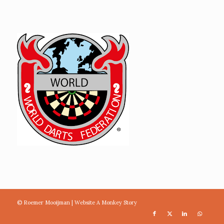
© Roemer Mooijman |
Website A Monkey Story