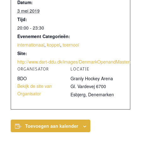
Datum:
3 mei 2019
Tijd:
20:00 - 23:30
Evenement Categorieën:
internationaal
,
koppel
,
toernooi
Site:
http://www.dart-ddu.dk/images/DenmarkOpenandMasters/201
ORGANISATOR
LOCATIE
BDO
Granly Hockey Arena
Bekijk de site van
Gl. Vardevej 6700
Organisator
Esbjerg
,
Denemarken
Toevoegen aan kalender