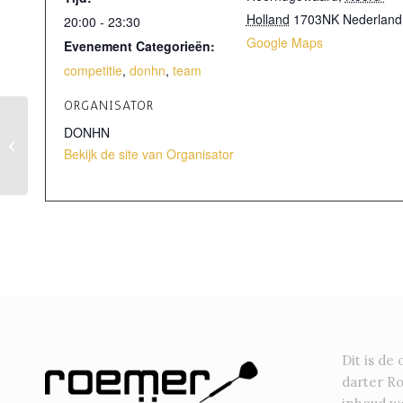
Holland
1703NK
Nederland
20:00 - 23:30
Google Maps
Evenement Categorieën:
competitie
,
donhn
,
team
ORGANISATOR
DONHN
England Classic
Bekijk de site van Organisator
Dit is de 
darter R