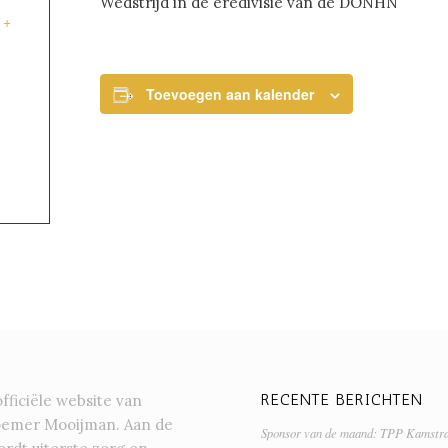
Wedstrijd in de eredivisie van de DONHN
+
Toevoegen aan kalender
RECENTE BERICHTEN
officiële website van
oemer Mooijman. Aan de
Sponsor van de maand: TPP Kamstr