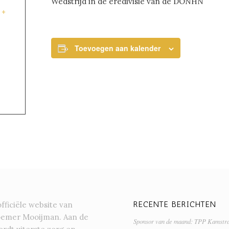
Wedstrijd in de eredivisie van de DONHN
+
Toevoegen aan kalender
RECENTE BERICHTEN
officiële website van
oemer Mooijman. Aan de
Sponsor van de maand: TPP Kamstr