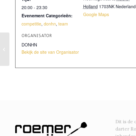
Holland
1703NK
Nederland
20:00 - 23:30
Google Maps
Evenement Categorieën:
competitie
,
donhn
,
team
ORGANISATOR
DONHN
de t’Happerij – De Tegenstander
Bekijk de site van Organisator
Dit is de 
darter R