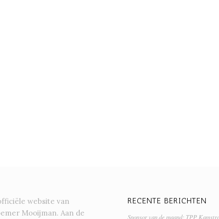
RECENTE BERICHTEN
officiële website van
oemer Mooijman. Aan de
Sponsor van de maand: TPP Kamstr