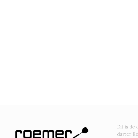
Dit is de 
darter R