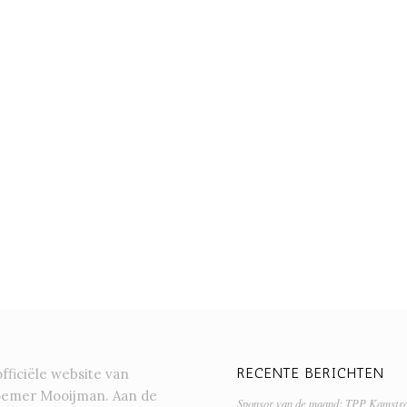
RECENTE BERICHTEN
officiële website van
oemer Mooijman. Aan de
Sponsor van de maand: TPP Kamstr