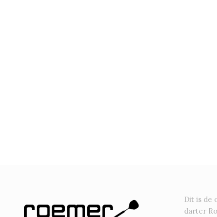
Dit is de 
darter R