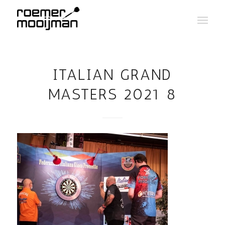
ITALIAN GRAND
MASTERS 2021 8