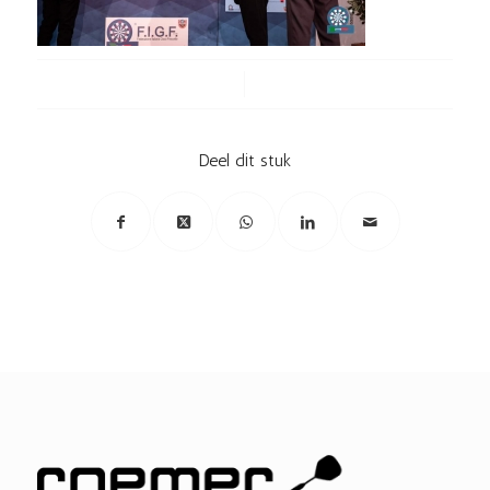
/
Deel dit stuk