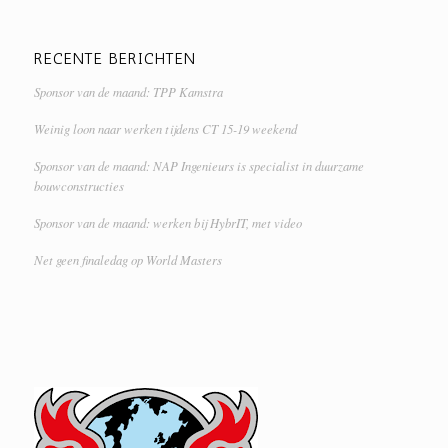
RECENTE BERICHTEN
Sponsor van de maand: TPP Kamstra
Weinig loon naar werken tijdens CT 15-19 weekend
Sponsor van de maand: NAP Ingenieurs is specialist in duurzame
bouwconstructies
Sponsor van de maand: werken bij HybrIT, met video
Net geen finaledag op World Masters