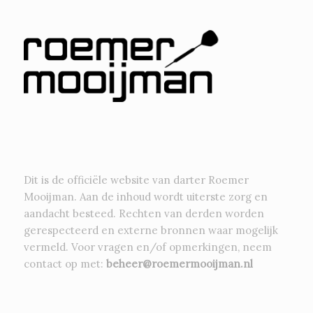
Dit is de officiële website van darter Roemer
Mooijman. Aan de inhoud wordt uiterste zorg en
aandacht besteed. Rechten van derden worden
gerespecteerd en externe bronnen waar mogelijk
vermeld. Voor vragen en/of opmerkingen, neem
contact op met:
beheer@roemermooijman.nl