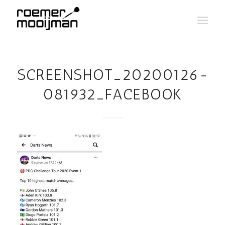
SCREENSHOT_20200126-
081932_FACEBOOK