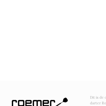
Dit is de 
darter R