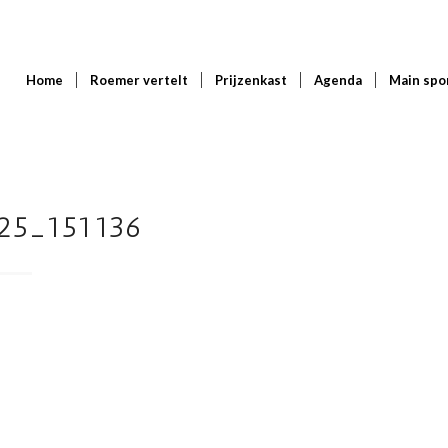
Home
Roemer vertelt
Prijzenkast
Agenda
Main spo
25_151136