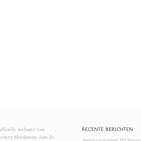
RECENTE BERICHTEN
officiële website van
oemer Mooijman. Aan de
Sponsor van de maand: TPP Kamstr