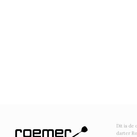
Dit is de 
darter R