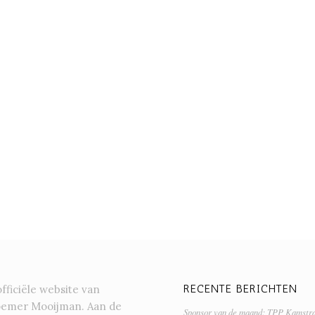
RECENTE BERICHTEN
officiële website van
oemer Mooijman. Aan de
Sponsor van de maand: TPP Kamstr