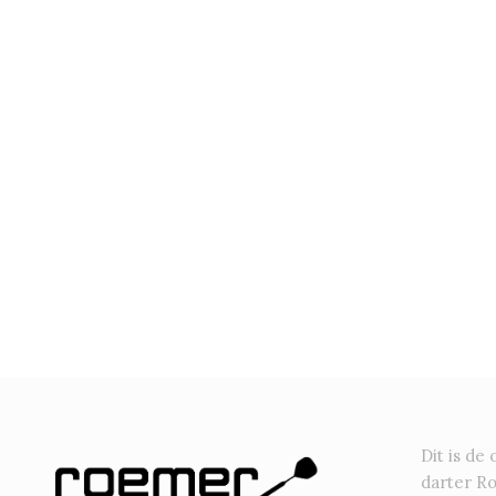
Dit is de 
darter R