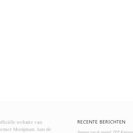
RECENTE BERICHTEN
officiële website van
oemer Mooijman. Aan de
Sponsor van de maand: TPP Kamstr