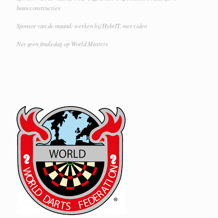
bouwconstructies
Sponsor van de maand: werken bij HybrIT, met video
Net geen finaledag op World Masters