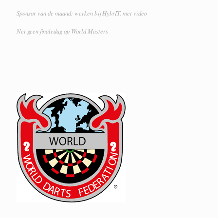
Sponsor van de maand: werken bij HybrIT, met video
Net geen finaledag op World Masters