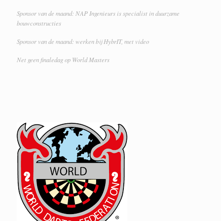
Sponsor van de maand: NAP Ingenieurs is specialist in duurzame
bouwconstructies
Sponsor van de maand: werken bij HybrIT, met video
Net geen finaledag op World Masters