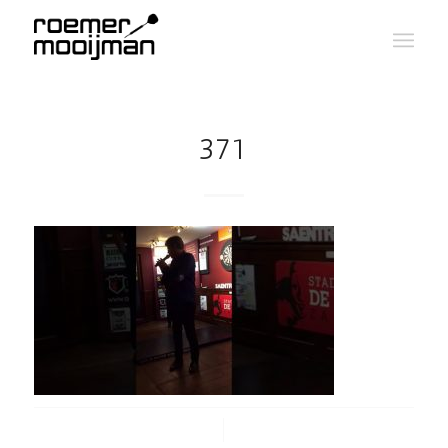
371
/