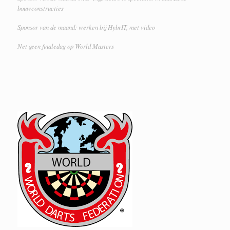
bouwconstructies
Sponsor van de maand: werken bij HybrIT, met video
Net geen finaledag op World Masters