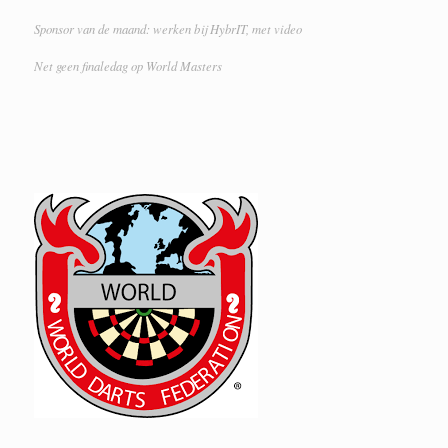
Sponsor van de maand: werken bij HybrIT, met video
Net geen finaledag op World Masters